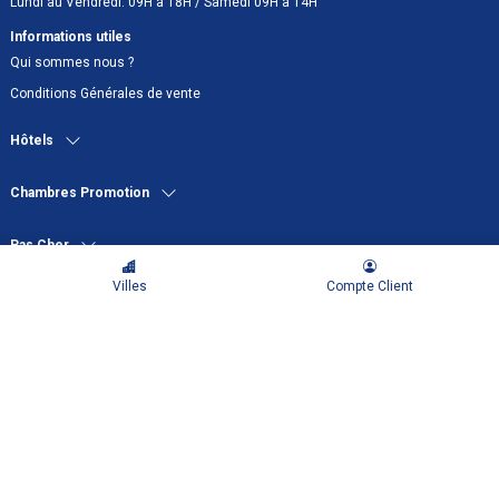
Lundi au Vendredi: 09H à 18H / Samedi 09H à 14H
Informations utiles
Qui sommes nous ?
Conditions Générales de vente
Hôtels
Chambres Promotion
Pas Cher
Villes
Compte Client
© 2026 PROMOHOTEL.TN. All rights reserved © Powred By
Octasoft