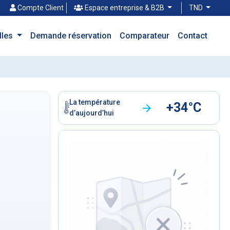
Compte Client
Espace entreprise & B2B
TND
illes
Demande réservation
Comparateur
Contact
La température
+34°C
d’aujourd’hui